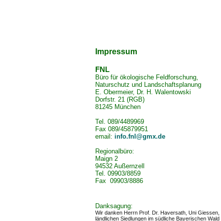
Impressum
FNL
Büro für ökologische Feldforschung,
Naturschutz und Landschaftsplanung
E. Obermeier, Dr. H. Walentowski
Dorfstr. 21 (RGB)
81245 München
Tel. 089/4489969
Fax 089/45879951
email:
info.fnl@gmx.de
Regionalbüro:
Maign 2
94532 Außernzell
Tel. 09903/8859
Fax 09903/8886
Danksagung:
Wir danken Herrn Prof. Dr. Haversath, Uni Giessen, 
ländlichen Siedlungen im südliche Bayerischen Wald 